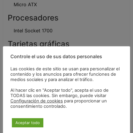
Micro ATX
Procesadores
Intel Socket 1700
Tarjetas gráficas
Controle el uso de sus datos personales
NVIDIA GeForce GT
NVIDIA GeForce RTX
Las cookies de este sitio se usan para personalizar el
contenido y los anuncios para ofrecer funciones de
Ventiladores
medios sociales y para analizar el tráfico.
Al hacer clic en "Aceptar todo", acepta el uso de
Ventiladores CPU
TODAS las cookies. Sin embargo, puede visitar
Configuración de cookies
para proporcionar un
Ventiladores Intel NUC
consentimiento controlado.
Aceptar todo
Consumibles