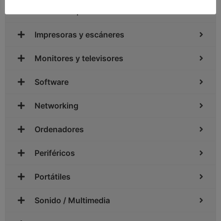
Control de presencia
Impresoras y escáneres
Monitores y televisores
Software
Networking
Ordenadores
Periféricos
Portátiles
Sonido / Multimedia