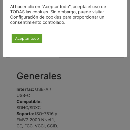
13,90
€
Al hacer clic en "Aceptar todo", acepta el uso de
TODAS las cookies. Sin embargo, puede visitar
Configuración de cookies
para proporcionar un
consentimiento controlado.
IVA incluido
Aceptar todo
Especificaciones
Generales
Interfaz:
USB-A /
USB-C
Compatible:
SDHC/SDXC
Soporta:
ISO-7816 y
EMV2 2000 Nivel 1,
CE, FCC, VCCI, CCID,