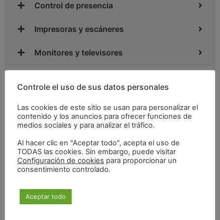
Control de presencia
Impresoras y escáneres
Monitores y televisores
Software
Controle el uso de sus datos personales
Networking
Las cookies de este sitio se usan para personalizar el
contenido y los anuncios para ofrecer funciones de
Ordenadores
medios sociales y para analizar el tráfico.
Al hacer clic en "Aceptar todo", acepta el uso de
Periféricos
TODAS las cookies. Sin embargo, puede visitar
Configuración de cookies
para proporcionar un
consentimiento controlado.
Portátiles
Sonido / Multimedia
Aceptar todo
TPV