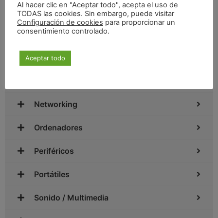
Al hacer clic en "Aceptar todo", acepta el uso de
Control de presencia
TODAS las cookies. Sin embargo, puede visitar
Configuración de cookies
para proporcionar un
consentimiento controlado.
Impresoras y escáneres
Monitores y televisores
Aceptar todo
Software
Networking
Ordenadores
Periféricos
Portátiles
Sonido / Multimedia