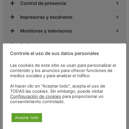
Control de presencia
Impresoras y escáneres
Monitores y televisores
Software
Controle el uso de sus datos personales
Networking
Las cookies de este sitio se usan para personalizar el
contenido y los anuncios para ofrecer funciones de
Ordenadores
medios sociales y para analizar el tráfico.
Periféricos
Al hacer clic en "Aceptar todo", acepta el uso de
TODAS las cookies. Sin embargo, puede visitar
Configuración de cookies
para proporcionar un
Portátiles
consentimiento controlado.
Sonido / Multimedia
Aceptar todo
TPV