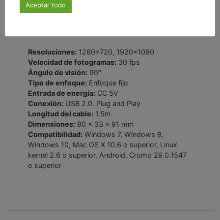
Aceptar todo
Especificaciones
Resoluciones:
1280×720, 1920×1080
Velocidad de fotogramas:
30 fps
Ángulo de visión:
90°
Tipo de enfoque:
Enfoque fijo
Entrada de energía:
CC 5V
Conexión:
USB 2.0. Plug and Play
Longitud del cable:
1.5m
Dimensiones:
80 x 33 x 91 mm
Compatibilidad:
Windows 7, Windows 8,
Windows 10, Mac OS X 10.6 o superior, Linux
kernel 2.6 o superior, Android, Cromo 29.0.1547
o superior