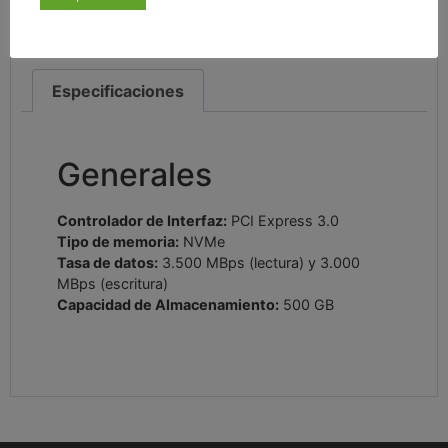
Este artículo está sujeto a canon digital.
Especificaciones
Generales
Controlador de Interfaz:
PCI Express 3.0
Tipo de memoria:
NVMe
Tasa de datos:
3.500 MBps (lectura) y 3.000
MBps (escritura)
Capacidad de Almacenamiento:
500 GB