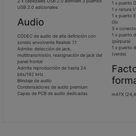
2 x cabezales USB 2.0 admiten 3 puertos
1 x puerto 
USB 2.0 adicionales
1 x ranura 
1 x puerto E
Audio
Gb
3 x conecto
1 x puerto 
CÓDEC de audio de alta definición con
(púrpura)
sonido envolvente Realtek 7.1
1 x puerto 
Admite: detección de jack,
(verde)
multitransmisión, reasignación de jack del
panel frontal
Fact
Admite reproducción de hasta 24
bits/192 kHz
form
Blindaje de audio
Condensadores de audio premium
Capas de PCB de audio dedicadas
mATX (24,4