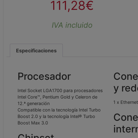
111,28
€
IVA incluido
Especificaciones
Procesador
Cone
y red
Intel Socket LGA1700 para procesadores
Intel Core™, Pentium Gold y Celeron de
1 x Ethernet
12.ª generación
Compatible con la tecnología Intel Turbo
Cone
Boost 2.0 y la tecnología Intel® Turbo
Boost Max 3.0
inter
Chipset