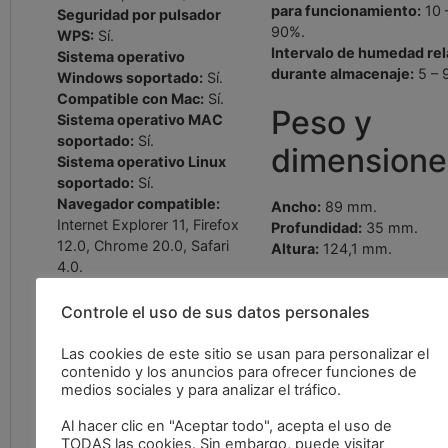
para funcionamiento:
10 
Seguridad por pulsador
90%.
WPS:
Sí.
Intervalo de humedad rel
Sistema operativo
durante almacenaje:
5 – 
Windows soportado:
Sí.
Compatible con Mac:
Sí.
Peso y
Sistema operativo MAC
soportado:
Sí.
dimensione
Sistema operativo Linux
soportado:
Sí.
Navegador compatible:
Ancho:
89 mm.
Internet Explorer 11, Firefox
Profundidad:
35 mm.
12.0, Chrome 20.0, Safari
Altura:
124,1 mm.
4.0.
Contenido
Antena
Controle el uso de sus datos personales
del embalaj
Las cookies de este sitio se usan para personalizar el
Cantidad de antenas:
2.
contenido y los anuncios para ofrecer funciones de
Guía de configuración ráp
Tipo de antena:
Externo.
medios sociales y para analizar el tráfico.
Sí.
Potencia de transmisión
(CE):
2.4 GHz =20dBm, 5
Al hacer clic en "Aceptar todo", acepta el uso de
TODAS las cookies. Sin embargo, puede visitar
GHz =30dBm.