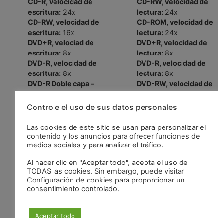
CD-R, velocidad de
CD-RW, velocidad de
escritura:
24x
lectura:
24x
CD-RW, velocidad de
CD-ROM, velocidad de
escritura:
16x
lectura:
24x
DVD+R, velociad de
DVD+R, velocidad de
escritura:
8x
lectura:
8x
DVD-R, velocidad de
DVD-R, velocidad de
escritura:
8x
lectura:
8x
DVD-R Doble capa –
DVD-RW, velocidad de
velocidad de escritura:
6x
lectura:
8x
DVD+R Doble capa –
DVD-RAM, velocidad de
Controle el uso de sus datos personales
velocidad de escritura:
6x
lectura:
5x
DVD+RW, velocidad de
DVD-ROM, velocidad
Las cookies de este sitio se usan para personalizar el
escritura:
8x
máxima:
8x
contenido y los anuncios para ofrecer funciones de
medios sociales y para analizar el tráfico.
DVD-RW, velocidad de
DVD-R Doble capa,
escritura:
6x
velocidad de lectura:
8x
Al hacer clic en "Aceptar todo", acepta el uso de
DVD-RAM, velocidad de
DVD+R Doble capa –
TODAS las cookies. Sin embargo, puede visitar
escritura:
5x
velocidad de escritura:
Configuración de cookies
para proporcionar un
DVD+RW, velocidad de
consentimiento controlado.
lectura:
8x
Aceptar todo