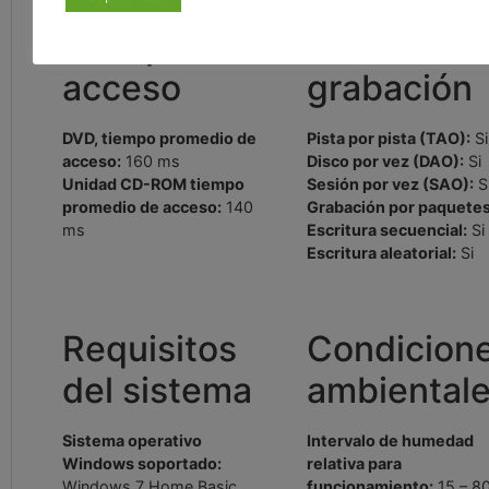
Tiempo de
Modos de
acceso
grabación
DVD, tiempo promedio de
Pista por pista (TAO):
Si
acceso:
160 ms
Disco por vez (DAO):
Si
Unidad CD-ROM tiempo
Sesión por vez (SAO):
S
promedio de acceso:
140
Grabación por paquetes
ms
Escritura secuencial:
Si
Escritura aleatorial:
Si
Requisitos
Condicion
del sistema
ambiental
Sistema operativo
Intervalo de humedad
Windows soportado:
relativa para
Windows 7 Home Basic,
funcionamiento:
15 – 8