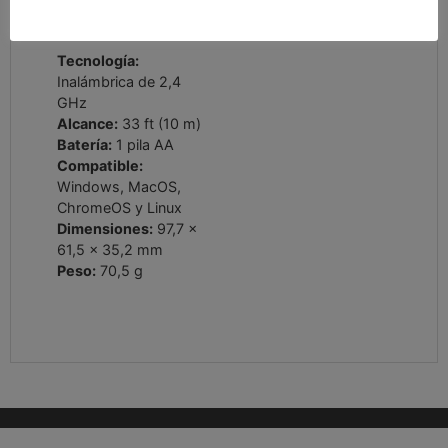
Generales
Tecnología:
Inalámbrica de 2,4
GHz
Alcance:
33 ft (10 m)
Batería:
1 pila AA
Compatible:
Windows, MacOS,
ChromeOS y Linux
Dimensiones:
97,7 x
61,5 x 35,2 mm
Peso:
70,5 g