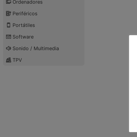
Ordenadores
Periféricos
Portátiles
Software
Sonido / Multimedia
TPV