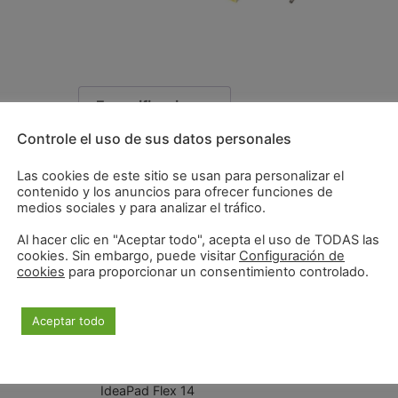
Especificaciones
Controle el uso de sus datos personales
Entrada:
100V – 240V
Las cookies de este sitio se usan para personalizar el
Salida:
20V 3.25A (65W)
contenido y los anuncios para ofrecer funciones de
Conector:
SQUARE
medios sociales y para analizar el tráfico.
Marca Compatible:
Lenvo
Al hacer clic en "Aceptar todo", acepta el uso de TODAS las
Serie:
Yoga, ThinkPad, IdeaPad
cookies. Sin embargo, puede visitar
Configuración de
Compatibilidad:
cookies
para proporcionar un consentimiento controlado.
Yoga 11
ThinkPad E431
ThinkPad E531
Aceptar todo
ThinkPad S431
ThinkPad X1 Carbon
ThinkPad X1 Helix
IdeaPad Flex 14