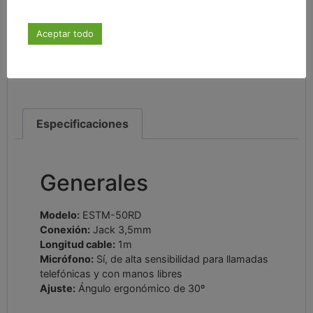
7,95
€
Aceptar todo
IVA incluido
Especificaciones
Generales
Modelo:
ESTM-50RD
Conexión:
Jack 3,5mm
Longitud cable:
1m
Micrófono:
Sí, de alta sensibilidad para llamadas
telefónicas y con manos libres
Ajuste:
Ángulo ergonómico de 30º