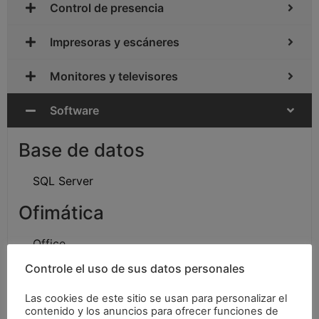
Control de presencia
Impresoras y escáneres
Monitores y televisores
Software
Base de datos
SQL Server
Ofimática
Office
Controle el uso de sus datos personales
Seguridad
Las cookies de este sitio se usan para personalizar el
Antivirus
contenido y los anuncios para ofrecer funciones de