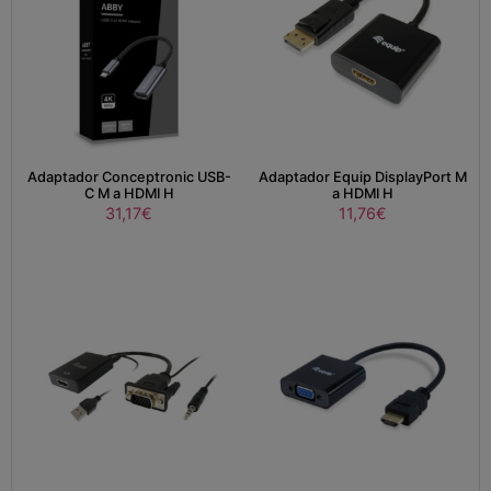
Adaptador Conceptronic USB-
Adaptador Equip DisplayPort M
C M a HDMI H
a HDMI H
31,17
€
11,76
€