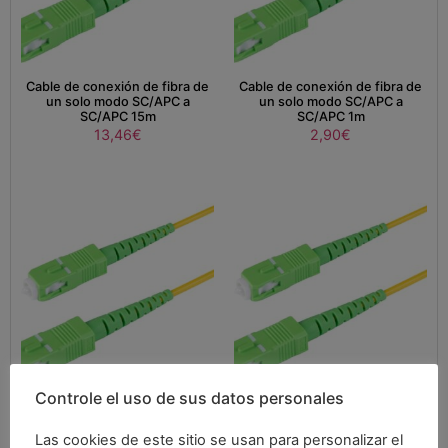
Cable de conexión de fibra de
Cable de conexión de fibra de
un solo modo SC/APC a
un solo modo SC/APC a
SC/APC 15m
SC/APC 1m
13,46
€
2,90
€
Controle el uso de sus datos personales
Cable de conexión de fibra de
Cable de conexión de fibra de
un solo modo SC/APC a
un solo modo SC/APC a
Las cookies de este sitio se usan para personalizar el
SC/APC 20m
SC/APC 2m