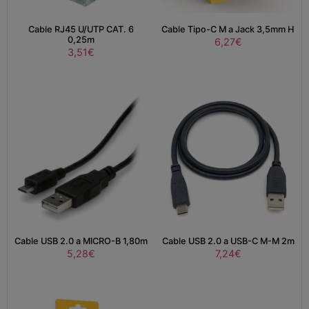
Cable RJ45 U/UTP CAT. 6
Cable Tipo-C M a Jack 3,5mm H
0,25m
6,27
€
3,51
€
Cable USB 2.0 a MICRO-B 1,80m
Cable USB 2.0 a USB-C M-M 2m
5,28
€
7,24
€