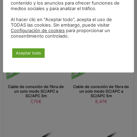
contenido y los anuncios para ofrecer funciones de
21,18
€
8,47
€
medios sociales y para analizar el tráfico.
Al hacer clic en "Aceptar todo", acepta el uso de
TODAS las cookies. Sin embargo, puede visitar
Configuración de cookies
para proporcionar un
consentimiento controlado.
Aceptar todo
Cable de conexión de fibra de
Cable de conexión de fibra de
un solo modo SC/APC a
un solo modo SC/APC a
SC/APC 3m
SC/APC 5m
7,70
€
8,47
€